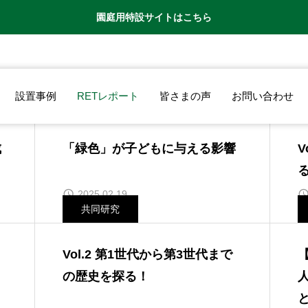
園庭用特設サイトはこちら
設置事例
RETレポート
皆さまの声
お問い合わせ
RETレポート
成
「緑色」が子どもに与える影響
V
2025.02.19
共同研究
Vol.2 第1世代から第3世代まで
の歴史を探る！