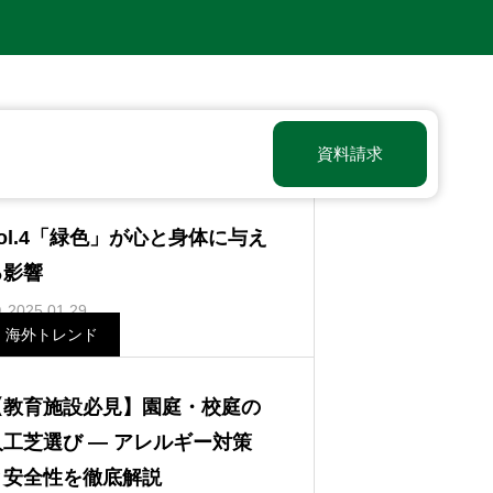
資料請求
共同研究
ol.4「緑色」が心と身体に与え
る影響
2025.01.29
海外トレンド
【教育施設必見】園庭・校庭の
人工芝選び ― アレルギー対策
と安全性を徹底解説