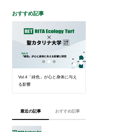
おすすめ記事
く
スポーツのチカラで
Vol.4「緑色」が心と身体に与え
環境
決を目指す！大学准
る影響
研究を開始！
最近の記事
おすすめ記事