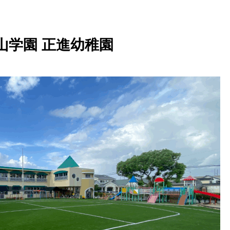
山学園 正進幼稚園
スポーツのチカラで社会課題解
【2024年最新】人工芝が大き
決を目指す！大学准教授と共同
変わる！ EU規制から考える
研究を開始！
配慮型人工芝の選び方